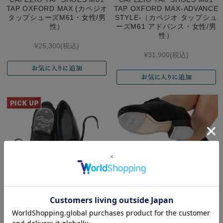
TAP OXFORD MAX (カペジオ
TAP OXFORD MAX-ADVANCE
タップシューズM61・女性/男
STYLE-（カペジオ タップシュ
性）
ーズM61 アドバンス・女性/男
性）
¥25,300
(税込)
¥31,900
(税込)
CAPEZIO TAP SHOES M61
CAPEZIO（カペジオ）タップ